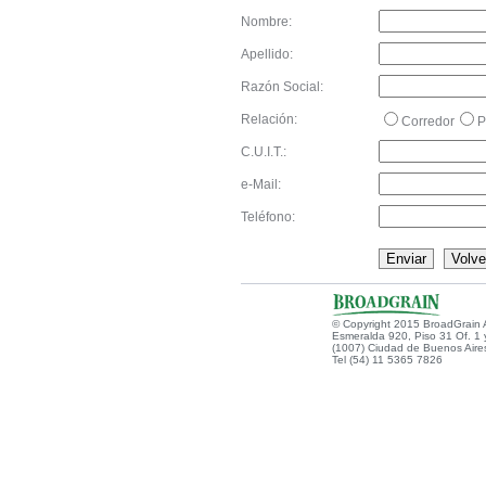
Nombre:
Apellido:
Razón Social:
Relación:
Corredor
P
C.U.I.T.:
e-Mail:
Teléfono:
© Copyright 2015 BroadGrain 
Esmeralda 920, Piso 31 Of. 1 
(1007) Ciudad de Buenos Aires
Tel (54) 11 5365 7826