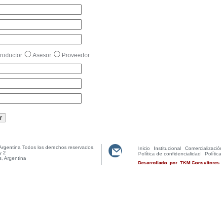
roductor
Asesor
Proveedor
Argentina Todos los derechos reservados.
Inicio
Institucional
Comercializació
y 2
Política de confidencialidad
Políti
, Argentina